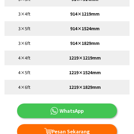
3×4ft
914×1219mm
3×5ft
914×1524mm
3×6ft
914×1829mm
4×4ft
1219×1219mm
4×5ft
1219×1524mm
4×6ft
1219×1829mm
WhatsApp
Pesan Sekarang