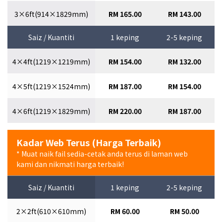
3×6ft(914×1829mm)
RM 165.00
RM 143.00
Saiz / Kuantiti
1 keping
2-5 keping
4×4ft(1219×1219mm)
RM 154.00
RM 132.00
4×5ft(1219×1524mm)
RM 187.00
RM 154.00
4×6ft(1219×1829mm)
RM 220.00
RM 187.00
Kadar Web Terus (Harga Terbaik)
* Muat naik fail sedia-cetak anda terus di laman web
kami dan nikmati harga terbaik!
Saiz / Kuantiti
1 keping
2-5 keping
2×2ft(610×610mm)
RM 60.00
RM 50.00