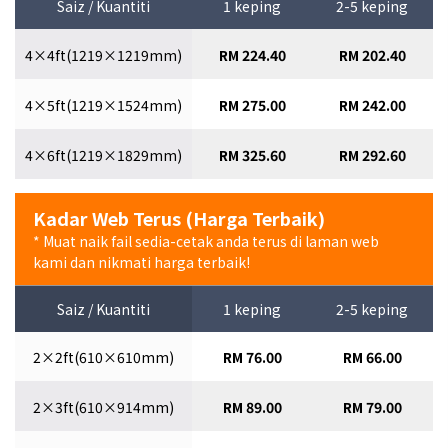
Saiz / Kuantiti
1 keping
2-5 keping
4×4ft(1219×1219mm)
RM 224.40
RM 202.40
4×5ft(1219×1524mm)
RM 275.00
RM 242.00
4×6ft(1219×1829mm)
RM 325.60
RM 292.60
Kadar Web Terus (Harga Terbaik)
* Muat naik fail sedia-cetak anda terus di laman web
kami dan nikmati harga terbaik!
Saiz / Kuantiti
1 keping
2-5 keping
2×2ft(610×610mm)
RM 76.00
RM 66.00
2×3ft(610×914mm)
RM 89.00
RM 79.00