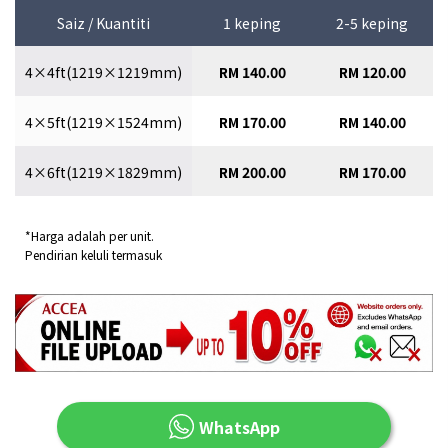
Saiz / Kuantiti
1 keping
2-5 keping
4×4ft(1219×1219mm)
RM 140.00
RM 120.00
4×5ft(1219×1524mm)
RM 170.00
RM 140.00
4×6ft(1219×1829mm)
RM 200.00
RM 170.00
*Harga adalah per unit.
Pendirian keluli termasuk
WhatsApp