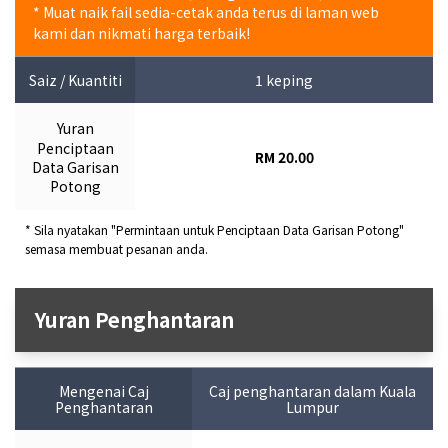
* Muat naik fail sedia-cetak anda terus di laman web
kami dan nikmati harga terbaik!
Saiz / Kuantiti
1 keping
Yuran
Penciptaan
RM 20.00
Data Garisan
Potong
* Sila nyatakan "Permintaan untuk Penciptaan Data Garisan Potong"
semasa membuat pesanan anda.
Yuran Penghantaran
Mengenai Caj
Caj penghantaran dalam Kuala
Penghantaran
Lumpur