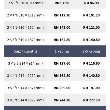
2×3ft(610×914mm)
RM 97.90
RM 86.90
2×4ft(610×1219mm)
RM 112.20
RM 101.20
2×5ft(610×1524mm)
RM 143.00
RM 121.00
2×6ft(610×1829mm)
RM 162.80
RM 140.80
Saiz / Kuantiti
1 keping
2-5 keping
3×3ft(914×914mm)
RM 127.60
RM 116.60
3×4ft(914×1219mm)
RM 162.80
RM 140.80
3×5ft(914×1524mm)
RM 209.00
RM 187.00
3×6ft(914×1829mm)
RM 244.20
RM 222.20