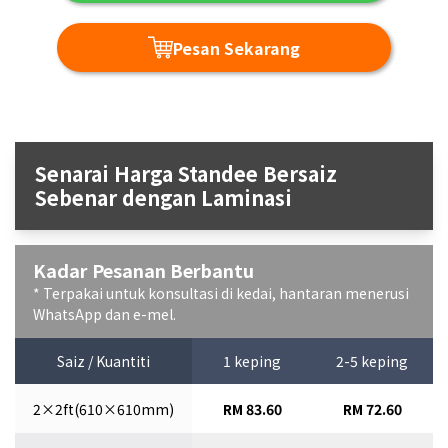
Pesan Sekarang
Senarai Harga Standee Bersaiz
Sebenar dengan Laminasi
Kadar Pesanan Berbantu
* Terpakai untuk konsultasi di kedai, hantaran menerusi
WhatsApp dan e-mel.
Saiz / Kuantiti
1 keping
2-5 keping
2×2ft(610×610mm)
RM 83.60
RM 72.60