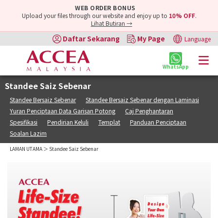
WEB ORDER BONUS
Upload your files through our website and enjoy up to
10% OFF
.
Lihat Butiran →
Daftar Sekarang
My Page
Language
WhatsApp
Standee Saiz Sebenar
Standee Bersaiz Sebenar
Standee Bersaiz Sebenar dengan Laminasi
Yuran Penciptaan Data Garisan Potong
Caj Penghantaran
Spesifikasi
Pendirian Keluli
Templat
Panduan Penciptaan
Soalan Lazim
LAMAN UTAMA
＞ Standee Saiz Sebenar