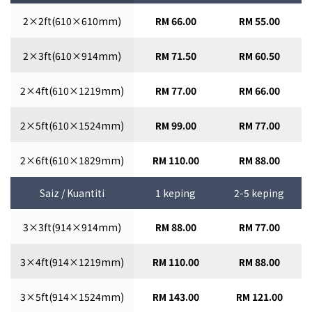
2×2ft(610×610mm)
RM 66.00
RM 55.00
2×3ft(610×914mm)
RM 71.50
RM 60.50
2×4ft(610×1219mm)
RM 77.00
RM 66.00
2×5ft(610×1524mm)
RM 99.00
RM 77.00
2×6ft(610×1829mm)
RM 110.00
RM 88.00
Saiz / Kuantiti
1 keping
2-5 keping
3×3ft(914×914mm)
RM 88.00
RM 77.00
3×4ft(914×1219mm)
RM 110.00
RM 88.00
3×5ft(914×1524mm)
RM 143.00
RM 121.00