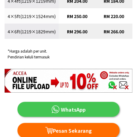
4×4ft(1219×1219mm)
RM 204.00
RM 184.00
4×5ft(1219×1524mm)
RM 250.00
RM 220.00
4×6ft(1219×1829mm)
RM 296.00
RM 266.00
*Harga adalah per unit.
Pendirian keluli termasuk
WhatsApp
Pesan Sekarang