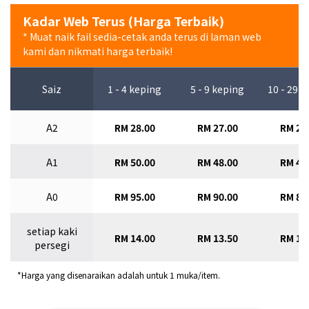
Kadar Web Terus (Harga Terbaik)
* Muat naik fail sedia-cetak anda terus di laman web
kami dan nikmati harga terbaik!
Saiz
1 - 4 keping
5 - 9 keping
10 - 29 
A2
RM 28.00
RM 27.00
RM 26
A1
RM 50.00
RM 48.00
RM 46
A0
RM 95.00
RM 90.00
RM 85
setiap kaki
RM 14.00
RM 13.50
RM 13
persegi
*Harga yang disenaraikan adalah untuk 1 muka/item.