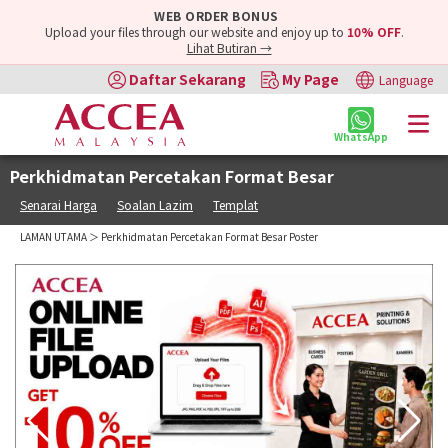
WEB ORDER BONUS
Upload your files through our website and enjoy up to
10% OFF
.
Lihat Butiran →
Daftar Sekarang
My Page
Language
WhatsApp
Perkhidmatan Percetakan Format Besar
Senarai Harga
Soalan Lazim
Templat
LAMAN UTAMA
＞ Perkhidmatan Percetakan Format Besar Poster