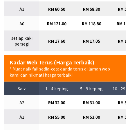
A1
RM 60.50
RM 58.30
RM 56
A0
RM 121.00
RM 118.80
RM 115
setiap kaki
RM 17.60
RM 17.05
RM 16
persegi
Kadar Web Terus (Harga Terbaik)
* Muat naik fail sedia-cetak anda terus di laman web
kami dan nikmati harga terbaik!
Saiz
1 - 4 keping
5 - 9 keping
10 - 29 
A2
RM 32.00
RM 31.00
RM 30
A1
RM 55.00
RM 53.00
RM 51