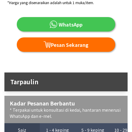
*Harga yang disenaraikan adalah untuk 1 muka/item.
WhatsApp
Pesan Sekarang
Tarpaulin
Kadar Pesanan Berbantu
* Terpakai untuk konsultasi di kedai, hantaran menerusi
WhatsApp dan e-mel.
Saiz
1 - 4 keping
5 - 9 keping
10 - 29 