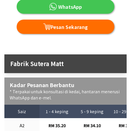
WhatsApp
Pesan Sekarang
Fabrik Sutera Matt
Kadar Pesanan Berbantu
* Terpakai untuk konsultasi di kedai, hantaran menerusi
WhatsApp dan e-mel.
Saiz
1 - 4 keping
5 - 9 keping
10 - 29 
A2
RM 35.20
RM 34.10
RM 33