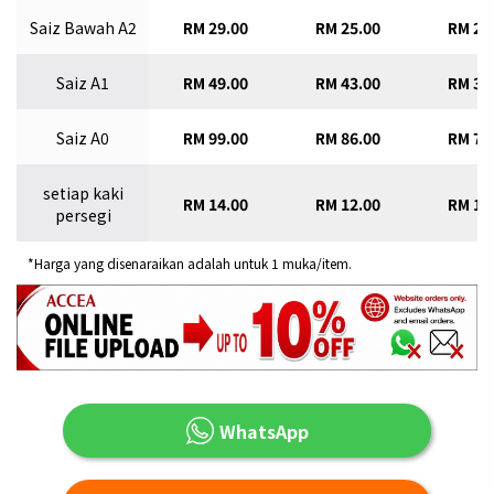
Saiz Bawah A2
RM 29.00
RM 25.00
RM 22
Saiz A1
RM 49.00
RM 43.00
RM 38
Saiz A0
RM 99.00
RM 86.00
RM 77
setiap kaki
RM 14.00
RM 12.00
RM 11
persegi
*Harga yang disenaraikan adalah untuk 1 muka/item.
WhatsApp