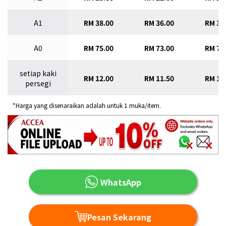
A1
RM 38.00
RM 36.00
RM 34
A0
RM 75.00
RM 73.00
RM 70
setiap kaki
RM 12.00
RM 11.50
RM 11
persegi
*Harga yang disenaraikan adalah untuk 1 muka/item.
WhatsApp
Pesan Sekarang