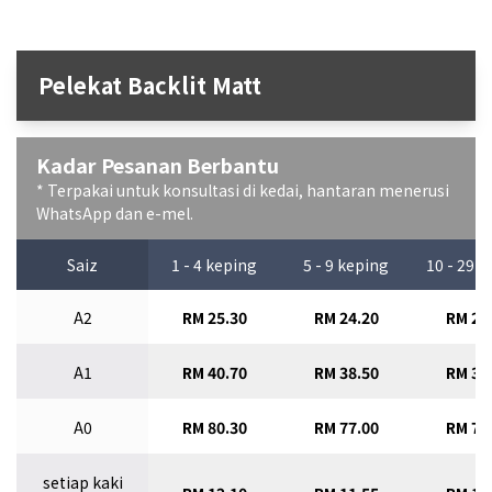
Pelekat Backlit Matt
Kadar Pesanan Berbantu
* Terpakai untuk konsultasi di kedai, hantaran menerusi
WhatsApp dan e-mel.
Saiz
1 - 4 keping
5 - 9 keping
10 - 29 
A2
RM 25.30
RM 24.20
RM 23
A1
RM 40.70
RM 38.50
RM 36
A0
RM 80.30
RM 77.00
RM 73
setiap kaki