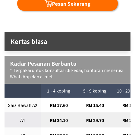
Pesan Sekarang
Kertas biasa
Kadar Pesanan Berbantu
* Terpakai untuk konsultasi di kedai, hantaran menerusi
WhatsApp dan e-mel.
1 - 4 keping
5 - 9 keping
10 - 29 
Saiz Bawah A2
RM 17.60
RM 15.40
RM 13
A1
RM 34.10
RM 29.70
RM 26