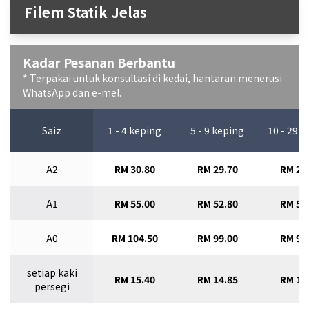
Filem Statik Jelas
Kadar Pesanan Berbantu
* Terpakai untuk konsultasi di kedai, hantaran menerusi
WhatsApp dan e-mel.
Saiz
1 - 4 keping
5 - 9 keping
10 - 29 
A2
RM 30.80
RM 29.70
RM 28
A1
RM 55.00
RM 52.80
RM 50
A0
RM 104.50
RM 99.00
RM 93
setiap kaki
RM 15.40
RM 14.85
RM 14
persegi