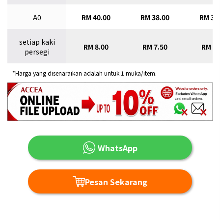
A0
RM 40.00
RM 38.00
RM 36
setiap kaki
RM 8.00
RM 7.50
RM 7.
persegi
*Harga yang disenaraikan adalah untuk 1 muka/item.
WhatsApp
Pesan Sekarang