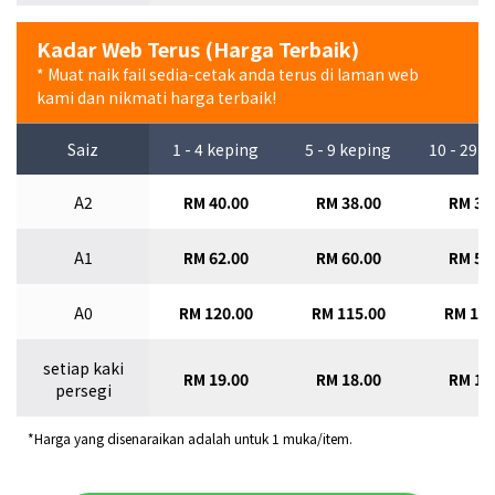
Kadar Web Terus (Harga Terbaik)
* Muat naik fail sedia-cetak anda terus di laman web
kami dan nikmati harga terbaik!
Saiz
1 - 4 keping
5 - 9 keping
10 - 29 
A2
RM 40.00
RM 38.00
RM 36
A1
RM 62.00
RM 60.00
RM 58
A0
RM 120.00
RM 115.00
RM 110
setiap kaki
RM 19.00
RM 18.00
RM 17
persegi
*Harga yang disenaraikan adalah untuk 1 muka/item.