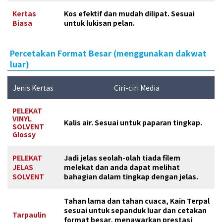
Kertas
Kos efektif dan mudah dilipat. Sesuai
Biasa
untuk lukisan pelan.
Percetakan Format Besar (menggunakan dakwat
luar)
Jenis Kertas
Ciri-ciri Media
PELEKAT
VINYL
Kalis air. Sesuai untuk paparan tingkap.
SOLVENT
Glossy
PELEKAT
Jadi jelas seolah-olah tiada filem
JELAS
melekat dan anda dapat melihat
SOLVENT
bahagian dalam tingkap dengan jelas.
Tahan lama dan tahan cuaca, Kain Terpal
sesuai untuk sepanduk luar dan cetakan
Tarpaulin
format besar, menawarkan prestasi