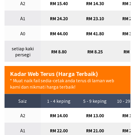
A2
RM 15.40
RM 14.30
RM 13
A1
RM 24.20
RM 23.10
RM 22
A0
RM 44.00
RM 41.80
RM 39
setiap kaki
RM 8.80
RM 8.25
RM 7.
persegi
Kadar Web Terus (Harga Terbaik)
* Muat naik fail sedia-cetak anda terus di laman web
kami dan nikmati harga terbaik!
Saiz
1 - 4 keping
5 - 9 keping
10 - 29 
A2
RM 14.00
RM 13.00
RM 12
A1
RM 22.00
RM 21.00
RM 20