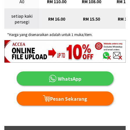
A0
RM 110.00
RM 108.00
RM 105
setiap kaki
RM 16.00
RM 15.50
RM 15
persegi
*Harga yang disenaraikan adalah untuk 1 muka/item.
WhatsApp
Pesan Sekarang