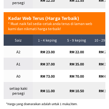
RM 12.10
RM 11.55
RM 11
persegi
Kadar Web Terus (Harga Terbaik)
* Muat naik fail sedia-cetak anda terus di laman web
kami dan nikmati harga terbaik!
Saiz
1 - 4 keping
5 - 9 keping
10 - 29 
A2
RM 23.00
RM 22.00
RM 21
A1
RM 37.00
RM 35.00
RM 33
A0
RM 73.00
RM 70.00
RM 67
setiap kaki
RM 11.00
RM 10.50
RM 10
persegi
*Harga yang disenaraikan adalah untuk 1 muka/item.