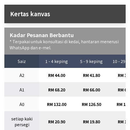
Kertas kanvas
Kadar Pesanan Berbantu
* Terpakai untuk konsultasi di kedai, hantaran menerusi
WhatsApp dan e-mel.
Saiz
1 - 4 keping
5 - 9 keping
10 - 29 
A2
RM 44.00
RM 41.80
RM 39
A1
RM 68.20
RM 66.00
RM 63
A0
RM 132.00
RM 126.50
RM 121
setiap kaki
RM 20.90
RM 19.80
RM 18
persegi