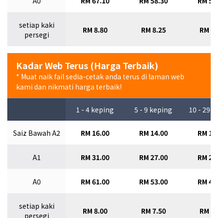
A0
RM 67.10
RM 58.30
RM 51
setiap kaki
RM 8.80
RM 8.25
RM 7.
persegi
Kadar Web Terus (Harga Terbaik)
* Muat naik fail sedia-cetak anda terus di laman web
kami dan nikmati harga terbaik!
1 - 4 keping
5 - 9 keping
10 - 29 
Saiz Bawah A2
RM 16.00
RM 14.00
RM 12
A1
RM 31.00
RM 27.00
RM 24
A0
RM 61.00
RM 53.00
RM 47
setiap kaki
RM 8.00
RM 7.50
RM 7.
persegi