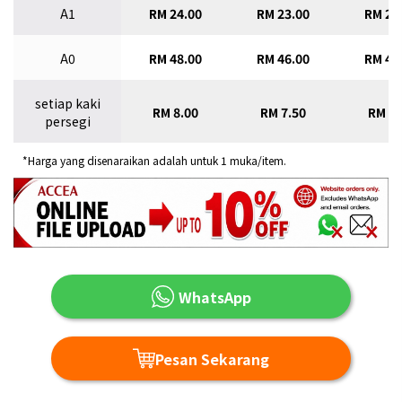
A1
RM 24.00
RM 23.00
RM 22
A0
RM 48.00
RM 46.00
RM 43
setiap kaki
RM 8.00
RM 7.50
RM 7.
persegi
*Harga yang disenaraikan adalah untuk 1 muka/item.
WhatsApp
Pesan Sekarang