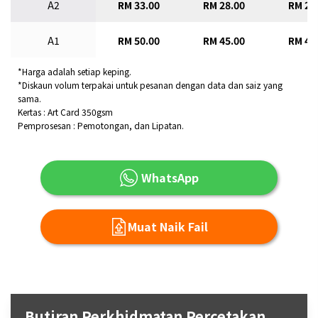
A2
RM 33.00
RM 28.00
RM 23
A1
RM 50.00
RM 45.00
RM 40
*Harga adalah setiap keping.
*Diskaun volum terpakai untuk pesanan dengan data dan saiz yang
sama.
Kertas : Art Card 350gsm
Pemprosesan : Pemotongan, dan Lipatan.
WhatsApp
Muat Naik Fail
Butiran Perkhidmatan Percetakan