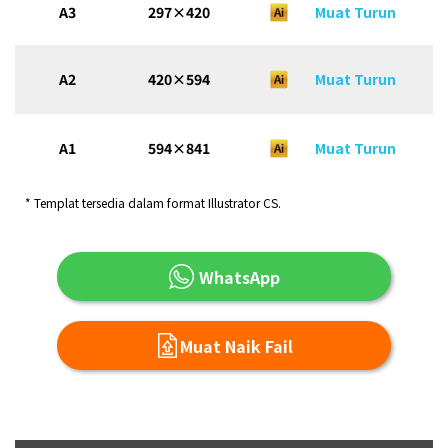
A3
297×420
Muat Turun
A2
420×594
Muat Turun
A1
594×841
Muat Turun
* Templat tersedia dalam format Illustrator CS.
WhatsApp
Muat Naik Fail