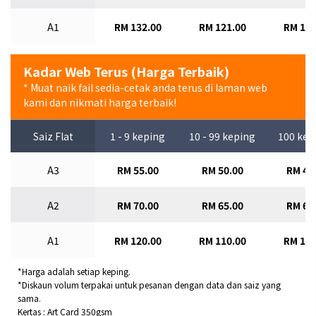
A1
RM 132.00
RM 121.00
RM 110
Kadar Web Terus (Harga Terbaik)
* Muat naik fail sedia-cetak anda terus di laman web
kami dan nikmati harga terbaik!
Saiz Flat
1 - 9 keping
10 - 99 keping
100 kep
A3
RM 55.00
RM 50.00
RM 45
A2
RM 70.00
RM 65.00
RM 60
A1
RM 120.00
RM 110.00
RM 100
*Harga adalah setiap keping.
*Diskaun volum terpakai untuk pesanan dengan data dan saiz yang
sama.
Kertas : Art Card 350gsm