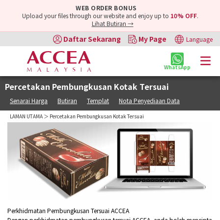
WEB ORDER BONUS
Upload your files through our website and enjoy up to
10% OFF
.
Lihat Butiran →
Daftar Sekarang
My Page
Language
WhatsApp
Percetakan Pembungkusan Kotak Tersuai
Senarai Harga
Butiran
Templat
Nota Penyediaan Data
LAMAN UTAMA
＞ Percetakan Pembungkusan Kotak Tersuai
Perkhidmatan Pembungkusan Tersuai ACCEA
Dengan perkhidmatan pembungkusan tersuai ACCEA, anda boleh mencipta