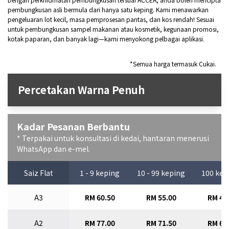
pembungkusan asli bermula dari hanya satu keping. Kami menawarkan
pengeluaran lot kecil, masa pemprosesan pantas, dan kos rendah! Sesuai
untuk pembungkusan sampel makanan atau kosmetik, kegunaan promosi,
kotak paparan, dan banyak lagi—kami menyokong pelbagai aplikasi.
*Semua harga termasuk Cukai.
Percetakan Warna Penuh
Kadar Pesanan Berbantu
* Terpakai untuk konsultasi di kedai, hantaran menerusi
WhatsApp dan e-mel.
Saiz Flat
1 - 9 keping
10 - 99 keping
100 kep
A3
RM 60.50
RM 55.00
RM 49
A2
RM 77.00
RM 71.50
RM 66