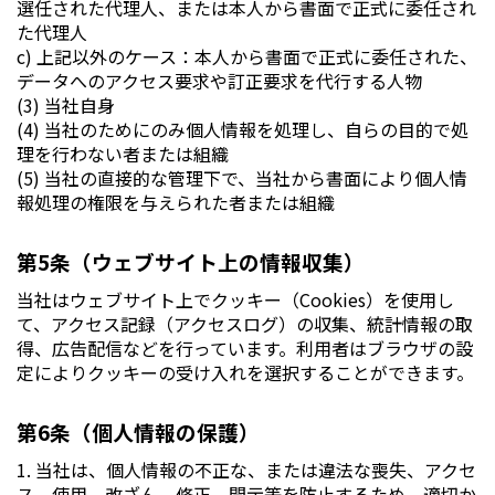
選任された代理人、または本人から書面で正式に委任され
た代理人
c) 上記以外のケース：本人から書面で正式に委任された、
データへのアクセス要求や訂正要求を代行する人物
(3) 当社自身
(4) 当社のためにのみ個人情報を処理し、自らの目的で処
理を行わない者または組織
(5) 当社の直接的な管理下で、当社から書面により個人情
報処理の権限を与えられた者または組織
第5条（ウェブサイト上の情報収集）
当社はウェブサイト上でクッキー（Cookies）を使用し
て、アクセス記録（アクセスログ）の収集、統計情報の取
得、広告配信などを行っています。利用者はブラウザの設
定によりクッキーの受け入れを選択することができます。
第6条（個人情報の保護）
1. 当社は、個人情報の不正な、または違法な喪失、アクセ
ス、使用、改ざん、修正、開示等を防止するため、適切か