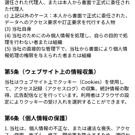
選任された代理人、または本人から書面で正式に委任され
た代理人
c) 上記以外のケース：本人から書面で正式に委任された、
データへのアクセス要求や訂正要求を代行する人物
(3) 当社自身
(4) 当社のためにのみ個人情報を処理し、自らの目的で処
理を行わない者または組織
(5) 当社の直接的な管理下で、当社から書面により個人情
報処理の権限を与えられた者または組織
第5条（ウェブサイト上の情報収集）
当社はウェブサイト上でクッキー（Cookies）を使用し
て、アクセス記録（アクセスログ）の収集、統計情報の取
得、広告配信などを行っています。利用者はブラウザの設
定によりクッキーの受け入れを選択することができます。
第6条（個人情報の保護）
1. 当社は、個人情報の不正な、または違法な喪失、アクセ
ス、使用、改ざん、修正、開示等を防止するため、適切か