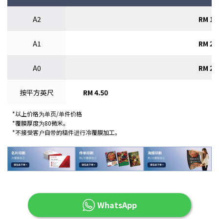
A2
RM 10
A1
RM 20
A0
RM 29
按平方英尺
RM 4.50
*以上价格为单页/单件价格
*覆膜厚度为80微米。
*不接受客户自带的稿件进行冷覆膜加工。
WhatsApp