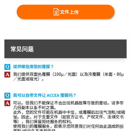
文件上传
常见问题
提供哪些类型的覆膜？
我们提供双面热覆膜（100μ／光面）以及冷覆膜（单面・80μ
／光面或哑光）。
我可以自带文件让 ACCEA 覆膜吗？
可以。但我们不能保证不会出现机器故障导致的差错。请多带
几份副本以备不时之需。
此外，您的文件可能在机器中卡住，或覆膜后出现气泡和/或褶
皱。因此，对于贵重文件（如官方证书、产权文件、法律文书
等），我们保留拒绝服务的权利。
使用我们的覆膜服务，即表示您同意我们对任何由此造成的损
害和/或损失不承担责任。