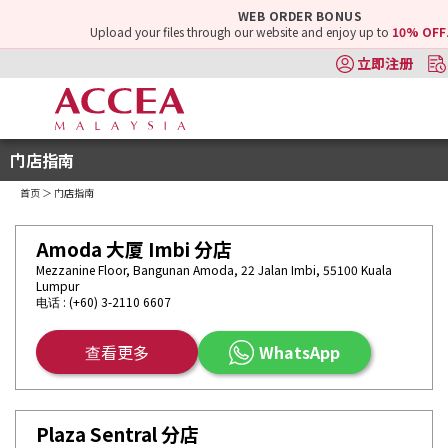
WEB ORDER BONUS
Upload your files through our website and enjoy up to
10% OFF
立即注册
门店指南
首页
＞ 门店指南
Amoda 大厦 Imbi 分店
Mezzanine Floor, Bangunan Amoda, 22 Jalan Imbi, 55100 Kuala
Lumpur
电话 : (+60) 3-2110 6607
查看更多
WhatsApp
Plaza Sentral 分店